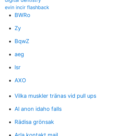
digital dentistry
evin incir flashback
BWRo
Zy
BqwZ
aeg
lsr
AXO
Vilka muskler tränas vid pull ups
Al anon idaho falls
Rädisa grönsak
Arla kontakt mail