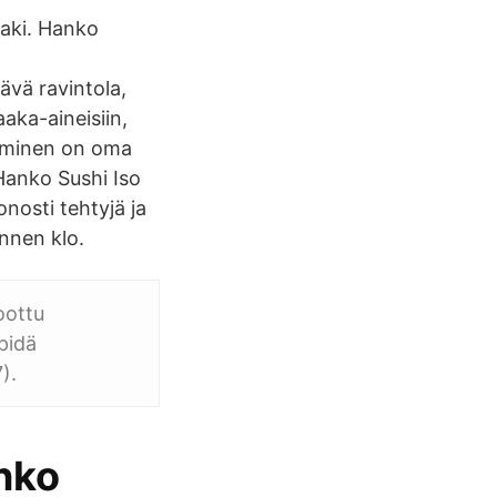
Maki. Hanko
ävä ravintola,
aka-aineisiin,
taminen on oma
 Hanko Sushi Iso
nosti tehtyjä ja
ennen klo.
oottu
pidä
).
anko