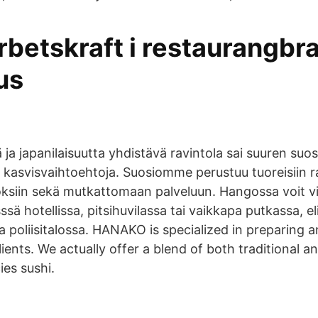
arbetskraft i restaurangb
us
ja japanilaisuutta yhdistävä ravintola sai suuren suos
n kasvisvaihtoehtoja. Suosiomme perustuu tuoreisiin ra
ksiin sekä mutkattomaan palveluun. Hangossa voit vi
sä hotellissa, pitsihuvilassa tai vaikkapa putkassa, eli
a poliisitalossa. HANAKO is specialized in preparing 
clients. We actually offer a blend of both traditional 
ies sushi.