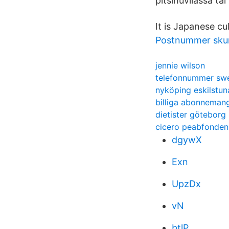
pitsihuvilassa tai
It is Japanese cu
Postnummer sk
jennie wilson
telefonnummer swe
nyköping eskilstun
billiga abonnemang
dietister göteborg
cicero peabfonden
dgywX
Exn
UpzDx
vN
btlP