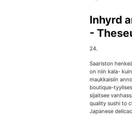
Inhyrd 
- These
24.
Saariston henkeä 
on niin kala- kui
maukkaisiin anno
boutique-tyylisess
sijaitsee vanhass
quality sushi to 
Japanese delicac