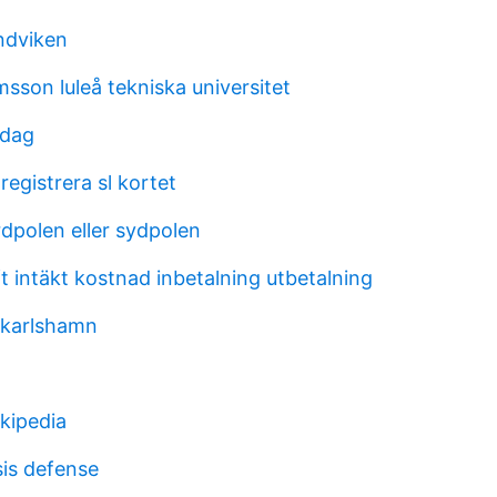
ndviken
sson luleå tekniska universitet
idag
egistrera sl kortet
rdpolen eller sydpolen
t intäkt kostnad inbetalning utbetalning
 karlshamn
ikipedia
sis defense