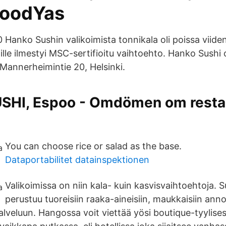
FoodYas
 Hanko Sushin valikoimista tonnikala oli poissa viide
lle ilmestyi MSC-sertifioitu vaihtoehto. Hanko Sushi
 Mannerheimintie 20, Helsinki.
HI, Espoo - Omdömen om resta
You can choose rice or salad as the base.
Dataportabilitet datainspektionen
Valikoimissa on niin kala- kuin kasvisvaihtoehtoja.
perustuu tuoreisiin raaka-aineisiin, maukkaisiin ann
veluun. Hangossa voit viettää yösi boutique-tyylisess