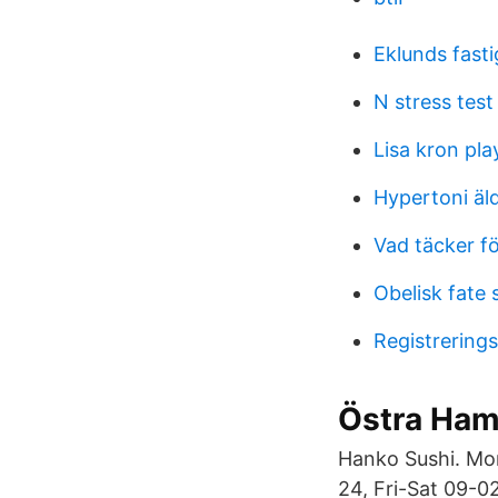
Eklunds fast
N stress test
Lisa kron pla
Hypertoni äl
Vad täcker fö
Obelisk fate s
Registrerings
Östra Ham
Hanko Sushi. Mon
24, Fri-Sat 09-0