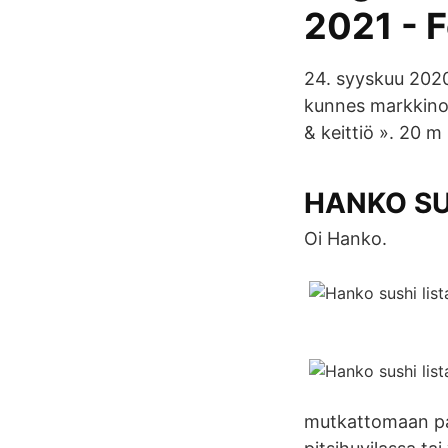
2021 - 
24. syyskuu 2020
kunnes markkinoi
& keittiö ». 20 m
HANKO SUS
Oi Hanko.
mutkattomaan pal