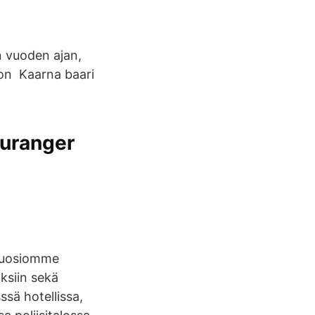
n vuoden ajan,
 on Kaarna baari
uranger
 Suosiomme
oksiin sekä
sä hotellissa,