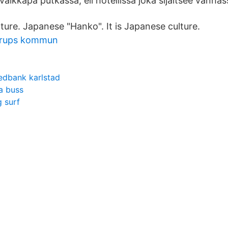
 vaikkapa putkassa, eli hotellissa joka sijaitsee vanhass
lture. Japanese "Hanko". It is Japanese culture.
urups kommun
dbank karlstad
a buss
 surf