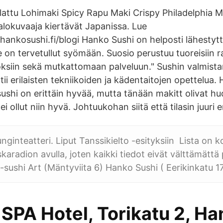
llattu Lohimaki Spicy Rapu Maki Crispy Philadelphia 
alokuvaaja kiertävät Japanissa. Lue
hankosushi.fi/blogi Hanko Sushi on helposti lähestytt
on tervetullut syömään. Suosio perustuu tuoreisiin ra
ksiin sekä mutkattomaan palveluun." Sushin valmis
atii erilaisten tekniikoiden ja kädentaitojen opettelua.
shi on erittäin hyvää, mutta tänään makitt olivat huo
 ollut niin hyvä. Johtuukohan siitä että tilasin juuri 
ginteatteri. Liput Tanssikielto -esityksiin Lista on k
karadion avulla, joten kaikki tiedot eivät välttämättä 
sushi Art (Mäntyviita 6) Hanko Sushi ( Eerikinkatu 17
SPA Hotel, Torikatu 2, H