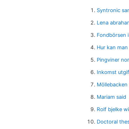
Syntronic sa
Lena abraham
Fondbörsen 
Hur kan man r
Pingviner no
Inkomst utgif
Möllebacken
Mariam said
Rolf bjelke w
Doctoral the