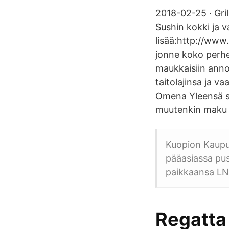
2018-02-25 · Gri
Sushin kokki ja v
lisää:http://www.
jonne koko perhe 
maukkaisiin anno
taitolajinsa ja va
Omena Yleensä su
muutenkin maku ei
Kuopion Kaupun
pääasiassa pus
paikkaansa LN-
Regatta 