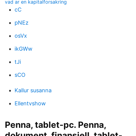
vad ar en kapitalforsakring
cC
pNEz
osVx
ikGWw
tJi
sCO
Kallur susanna
Ellentvshow
Penna, tablet-pc. Penna,
dokument, finansiell, tablet-