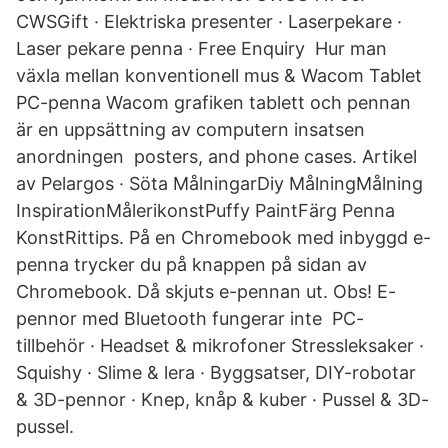
CWSGift · Elektriska presenter · Laserpekare ·
Laser pekare penna · Free Enquiry Hur man
växla mellan konventionell mus & Wacom Tablet
PC-penna Wacom grafiken tablett och pennan
är en uppsättning av computern insatsen
anordningen posters, and phone cases. Artikel
av Pelargos · Söta MålningarDiy MålningMålning
InspirationMålerikonstPuffy PaintFärg Penna
KonstRittips. På en Chromebook med inbyggd e-
penna trycker du på knappen på sidan av
Chromebook. Då skjuts e-pennan ut. Obs! E-
pennor med Bluetooth fungerar inte PC-
tillbehör · Headset & mikrofoner Stressleksaker ·
Squishy · Slime & lera · Byggsatser, DIY-robotar
& 3D-pennor · Knep, knåp & kuber · Pussel & 3D-
pussel.