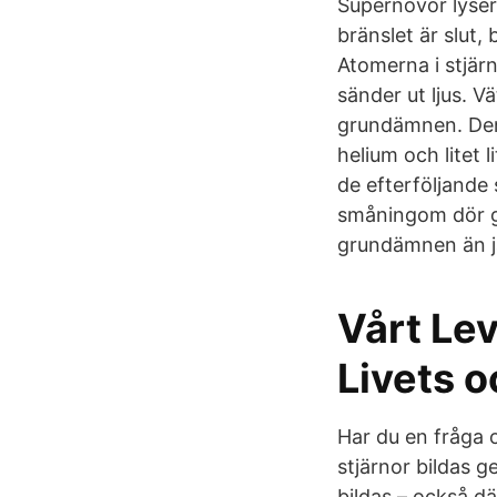
Supernovor lyser 
bränslet är slut,
Atomerna i stjärn
sänder ut ljus. V
grundämnen. Den 
helium och litet
de efterföljande 
småningom dör gå
grundämnen än jär
Vårt Le
Livets 
Har du en fråga 
stjärnor bildas g
bildas – också d