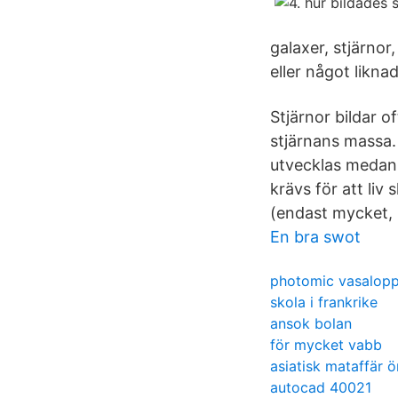
galaxer, stjärnor
eller något likna
Stjärnor bildar o
stjärnans massa. 
utvecklas medan 
krävs för att liv
(endast mycket, m
En bra swot
photomic vasalopp
skola i frankrike
ansok bolan
för mycket vabb
asiatisk mataffär 
autocad 40021