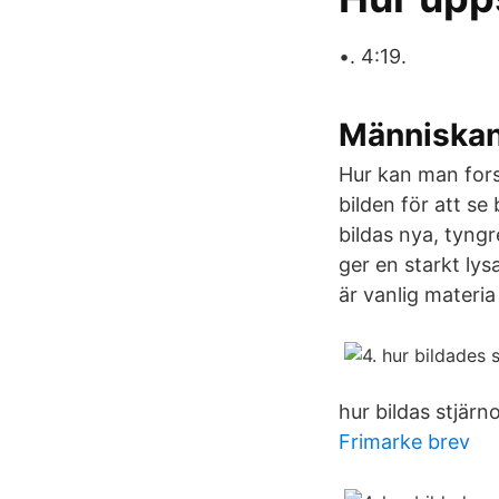
•. 4:19.
Människans
Hur kan man fors
bilden för att se 
bildas nya, tyng
ger en starkt lys
är vanlig materi
hur bildas stjär
Frimarke brev