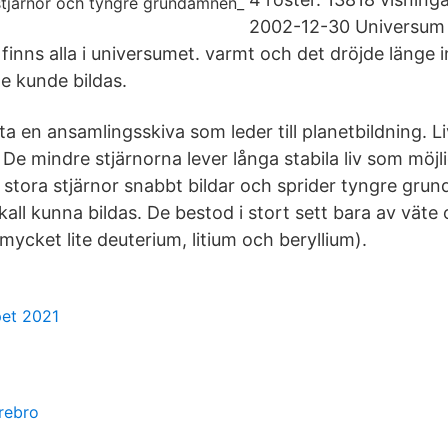
2002-12-30 Universum är
, finns alla i universumet. varmt och det dröjde länge
de kunde bildas.
fta en ansamlingsskiva som leder till planetbildning. L
De mindre stjärnorna lever långa stabila liv som möjlig
stora stjärnor snabbt bildar och sprider tyngre gr
 skall kunna bildas. De bestod i stort sett bara av väte
ycket lite deuterium, litium och beryllium).
et 2021
örebro