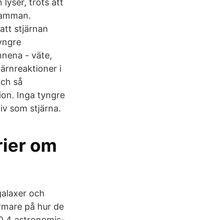
lyser, trots att
 samman.
 att stjärnan
tyngre
nena - väte,
ärnreaktioner i
och så
ion. Inga tyngre
iv som stjärna.
rier om
galaxer och
ärmare på hur de
 0,4 astronomis-.