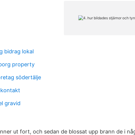
g bidrag lokal
borg property
retag södertälje
 kontakt
l gravid
inner ut fort, och sedan de blossat upp brann de i någ