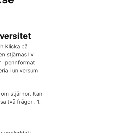
versitet
h Klicka på
en stjärnas liv
r i pennformat
eria i universum
 om stjärnor. Kan
a två frågor . 1.
ar uppladdat: