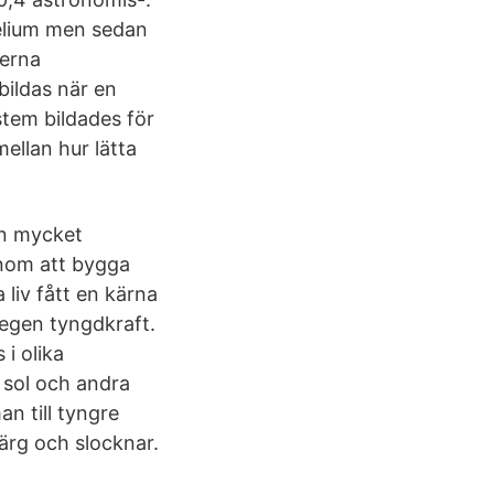
helium men sedan
lerna
ildas när en
stem bildades för
ellan hur lätta
ån mycket
genom att bygga
 liv fått en kärna
 egen tyngdkraft.
i olika
 sol och andra
an till tyngre
ärg och slocknar.