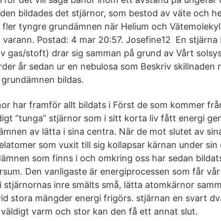
den bildades det stjärnor, som bestod av väte och 
 fler tyngre grundämnen när Helium och Vätemoleky
arann. Postad: 4 mar 20:57. Josefine12 En stjärna b
v gas/stoft) drar sig samman på grund av Vårt solsy
rder år sedan ur en nebulosa som Beskriv skillnaden m
 grundämnen bildas.
r har framför allt bildats i Först de som kommer fr
igt ”tunga” stjärnor som i sitt korta liv fått energi 
nen av lätta i sina centra. När de mot slutet av sina
elatomer som vuxit till sig kollapsar kärnan under sin
dämnen som finns i och omkring oss har sedan bildats 
ersum. Den vanligaste är energiprocessen som får vår
: i stjärnornas inre smälts små, lätta atomkärnor samm
id stora mängder energi frigörs. stjärnan en svart dv
väldigt varm och stor kan den få ett annat slut.