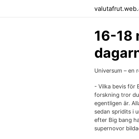
valutafrut.web
16-18 
dagar
Universum – en 
- Vilka bevis för
forskning tror du
egentligen är. Al
sedan spridits i
efter Big bang 
supernovor bild