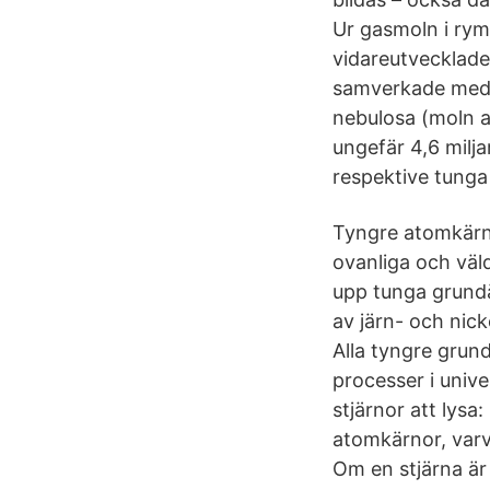
Ur gasmoln i rym
vidareutvecklade
samverkade med v
nebulosa (moln a
ungefär 4,6 milja
respektive tunga
Tyngre atomkärno
ovanliga och väld
upp tunga grundäm
av järn- och nick
Alla tyngre grun
processer i univ
stjärnor att lysa
atomkärnor, varv
Om en stjärna är 