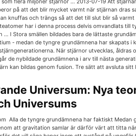
som flera miljoner stjärnor … 2013-07-19 Att stjärnan 
 beror på att det blir mycket varmt när stjärnan dras
an knuffas och trängs så att det till slut blir så varmt
äteatomer har i denna process delvis omvandlats till 
… I Stora smällen bildades bara de lättaste grundäm
 litium - medan de tyngre grundämnena har skapats i k
stjärngenerationerna. När stjärnor utvecklas, åldras 
r de nybildade grundämnena i arv till nästa generat
n kan bildas genom fusion. Tre sätt att avsluta sitt l
vande Universum: Nya teo
och Universums
om Alla de tyngre grundämnena har faktiskt Medan 
enom att gravitation samlar är därför värt att titta n
ärför det vill säga banor inom ett avstånd på ungefär