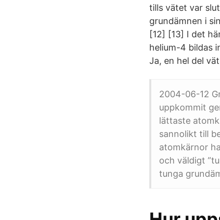
tills vätet var 
grundämnen i sina
[12] [13] I det hä
helium-4 bildas i
Ja, en hel del vät
2004-06-12 Gr
uppkommit gen
lättaste atomk
sannolikt till 
atomkärnor har
och väldigt ”t
tunga grundämn
Hur upp