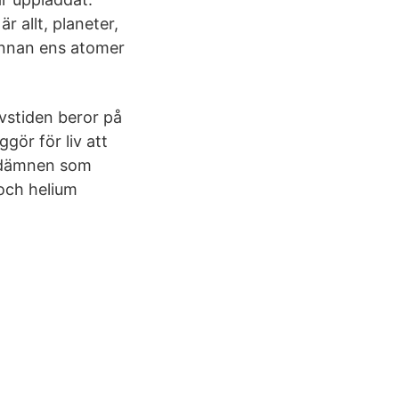
 allt, planeter,
 innan ens atomer
ivstiden beror på
gör för liv att
undämnen som
 och helium