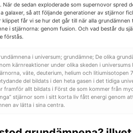
slut. När de sedan exploderade som supernovor spred d
 galaxer, så att följande generationer av stjärnor fi
r klippet får vi se hur det går till när alla grundämnen
nne i stjärnorna: genom fusion. Och vad består du sjä
e förstås.
undämnena i universum; grundämne; De olika grun
om kärnreaktioner under olika skeden i universums h
ärnorna, väte, deuterium, helium och litiumisotopen 7 
betydande del bildats i den heta gasen i det tidiga un
 framför allt bildats i Först de som kommer från my
unga” stjärnor som i sitt korta liv fått energi genom a
en av lätta i sina centra.
stod grundämnena? illvet