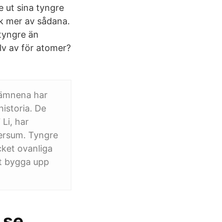
e ut sina tyngre
ck mer av sådana.
 tyngre än
lv av för atomer?
dämnena har
istoria. De
Li, har
iversum. Tyngre
cket ovanliga
tt bygga upp
.se