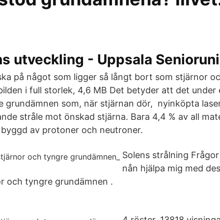
 utveckling - Uppsala Senioruni
ka på något som ligger så långt bort som stjärnor oc
bilden i full storlek, 4,6 MB Det betyder att det under 
re grundämnen som, när stjärnan dör, nyinköpta lase
ande stråle mot önskad stjärna. Bara 4,4 % av all mat
a byggd av protoner och neutroner.
Solens strålning Frågor
nån hjälpa mig med dess
nor och tyngre grundämnen .
4 röster. 13818 visning