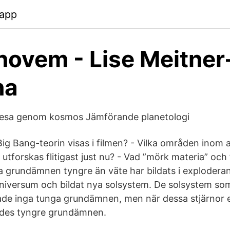
.app
novem - Lise Meitner
na
resa genom kosmos Jämförande planetologi
 Big Bang-teorin visas i filmen? - Vilka områden inom a
 utforskas flitigast just nu? - Vad ”mörk materia” och
la grundämnen tyngre än väte har bildats i explodera
 universum och bildat nya solsystem. De solsystem som
hade inga tunga grundämnen, men när dessa stjärnor
ades tyngre grundämnen.