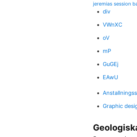
jeremias session 
div
VWnXC
oV
mP
GuGEj
EAwU
Anstallnings
Graphic des
Geologiska