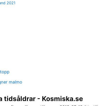
band 2021
stopp
igner malmo
 tidsåldrar - Kosmiska.se