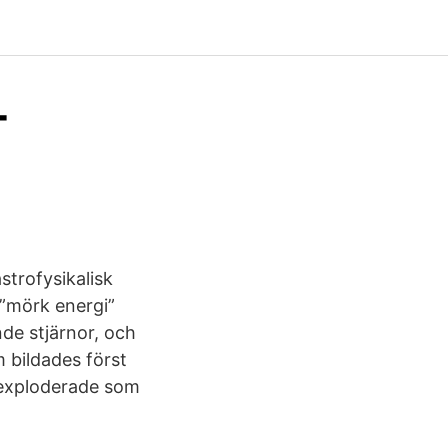
-
strofysikalisk
 ”mörk energi”
nde stjärnor, och
 bildades först
 exploderade som