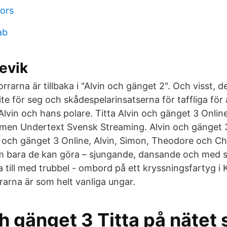
ors
ab
evik
rarna är tillbaka i "Alvin och gänget 2". Och visst, 
lite för seg och skådespelarinsatserna för taffliga för
lvin och hans polare. Titta Alvin och gänget 3 Online
lmen Undertext Svensk Streaming. Alvin och gänget 
in och gänget 3 Online, Alvin, Simon, Theodore och Ch
som bara de kan göra – sjungande, dansande och med si
a till med trubbel - ombord på ett kryssningsfartyg i Ka
arna är som helt vanliga ungar.
h gänget 3 Titta på nätet