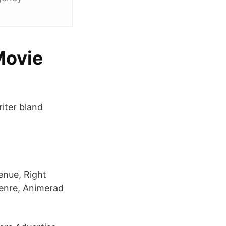
Movie
iter bland
enue, Right
enre, Animerad