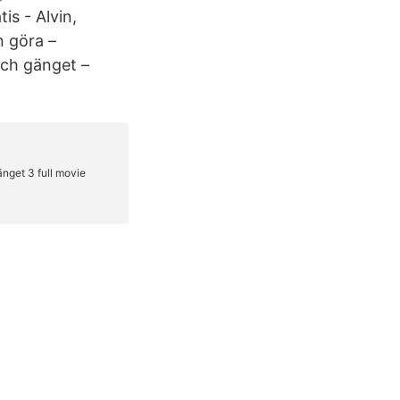
is - Alvin,
n göra –
och gänget –