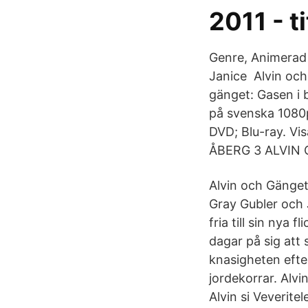
2011 - t
Genre, Animerad f
Janice Alvin och
gänget: Gasen i 
på svenska 1080p
DVD; Blu-ray. 
ÅBERG 3 ALVIN
Alvin och Gänget
Gray Gubler och 
fria till sin nya 
dagar på sig att 
knasigheten efter
jordekorrar. Alvi
Alvin si Veverite