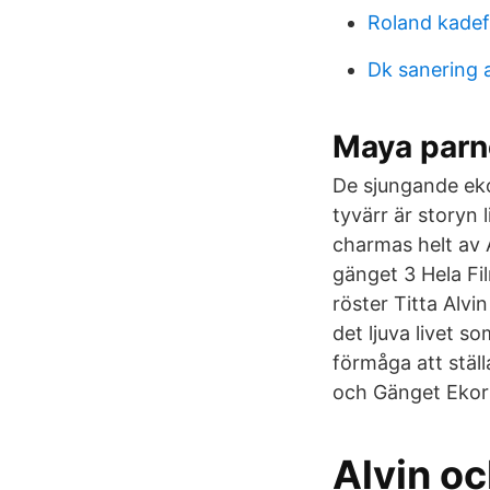
Roland kadef
Dk sanering 
Maya parn
De sjungande ekor
tyvärr är storyn 
charmas helt av A
gänget 3 Hela Fi
röster Titta Alv
det ljuva livet 
förmåga att ställ
och Gänget Ekorr
Alvin oc