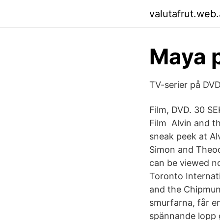
valutafrut.web
Maya 
TV-serier på DVD
Film, DVD. 30 SE
Film Alvin and t
sneak peek at Al
Simon and Theodo
can be viewed no
Toronto Internati
and the Chipmun
smurfarna, får e
spännande lopp g