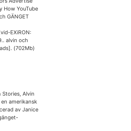
ors Advertise
ety How YouTube
 och GÄNGET
Xvid-EXiRON:
. alvin och
ads]. (702Mb)
Stories, Alvin
r en amerikansk
ucerad av Janice
 gänget-