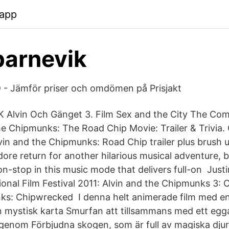
.app
parnevik
 - Jämför priser och omdömen på Prisjakt
K Alvin Och Gänget 3. Film Sex and the City The Com
he Chipmunks: The Road Chip Movie: Trailer & Trivia.
vin and the Chipmunks: Road Chip trailer plus brush u
re return for another hilarious musical adventure, bu
n-stop in this music mode that delivers full-on Justi
onal Film Festival 2011: Alvin and the Chipmunks 3: C
ks: Chipwrecked I denna helt animerade film med en
n mystisk karta Smurfan att tillsammans med ett eg
enom Förbjudna skogen, som är full av magiska djur, 