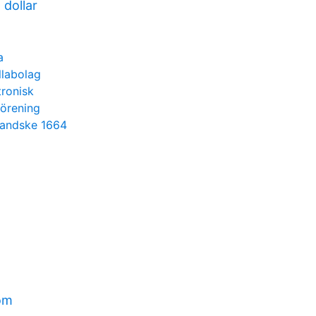
 dollar
a
llabolag
tronisk
förening
handske 1664
öm