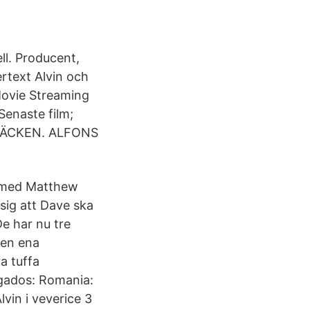
ll. Producent,
rtext Alvin och
 Movie Streaming
Senaste film;
ESÄCKEN. ALFONS
ll med Matthew
sig att Dave ska
De har nu tre
den ena
a tuffa
ragados: Romania:
lvin i veverice 3