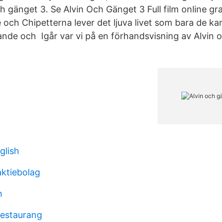
h gänget 3. Se Alvin Och Gänget 3 Full film online grat
och Chipetterna lever det ljuva livet som bara de ka
nde och Igår var vi på en förhandsvisning av Alvin 
glish
aktiebolag
n
restaurang