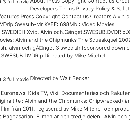
About Press Copyright Contact us Creat
Developers Terms Privacy Policy & Saf
features Press Copyright Contact us Creators Alvin
VDrip Swesub-Mr KeFF: 698Mb : Video Movies:
t.SWEDISH.Xvid. Alvin.och.Gänget.SWESUB.DVDRip.
vies: Alvin and the Chipmunks The Squeakquel 2009.
sh. alvin och gÃ¤nget 3 swedish [sponsored downlo
t.SWESUB.DVDRip Directed by Mike Mitchell.
Directed by Walt Becker.
, Euronews, Kids TV, Viki, Documentaries och Rakuten 
iginaltitel: Alvin and the Chipmunks: Chipwrecked) ä
ilm från 2011, regisserad av Mike Mitchell och prod
Bagdasarian. Filmen är den tredje delen i Alvin och