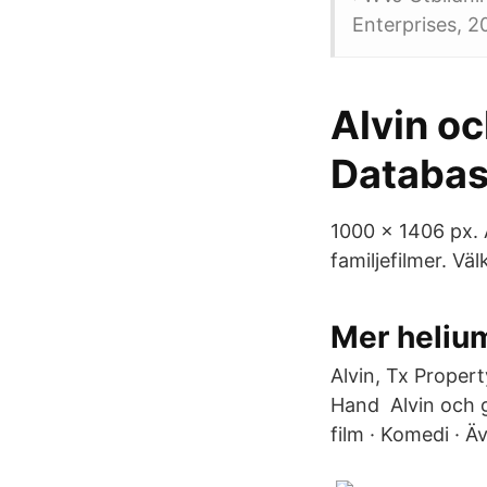
Enterprises, 2
Alvin o
Databa
1000 x 1406 px. 
familjefilmer. Vä
Mer helium
Alvin, Tx Proper
Hand Alvin och 
film · Komedi · Äv