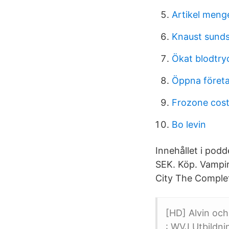
Artikel menge
Knaust sunds
Ökat blodtry
Öppna företa
Frozone cos
Bo levin
Innehållet i pod
SEK. Köp. Vampir
City The Complet
[HD] Alvin oc
: WVJ Utbildni