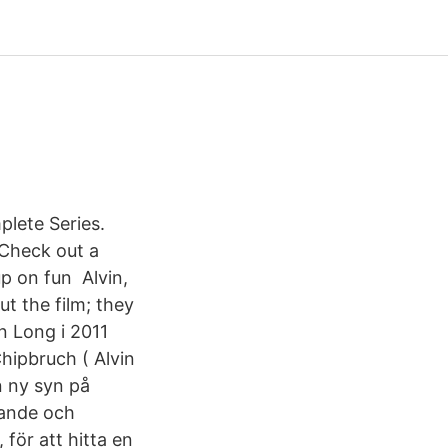
plete Series.
 Check out a
p on fun Alvin,
t the film; they
n Long i 2011
hipbruch ( Alvin
 ny syn på
gande och
för att hitta en