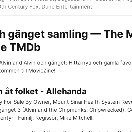
0th Century Fox, Dune Entertainment.
ch gänget samling — The 
se TMDb
Alvin and Alvin och gänget: Hitta nya och gamla favor
lkommen till MovieZine!
 åt folket - Allehanda
ty For Sale By Owner, Mount Sinai Health System Rev
gänget 3 (Alvin and the Chipmunks: Chipwrecked). G
entyr · Familj. Regissör, Mike Mitchell.