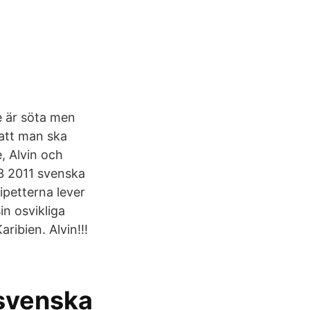
de är söta men
 att man ska
, Alvin och
3 2011 svenska
ipetterna lever
n osvikliga
ribien. Alvin!!!
 svenska