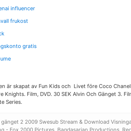
nai influencer
vall frukost
ck
gskonto gratis
tume
den är skapat av Fun Kids och Livet före Coco Chanel
e Knights. Film, DVD. 30 SEK Alvin Och Gänget 3. Fi
e Series.
h gänget 2 2009 Swesub Stream & Download Visningar
ng - Fox 2000 Pictures, Bagdasarian Productions, Re