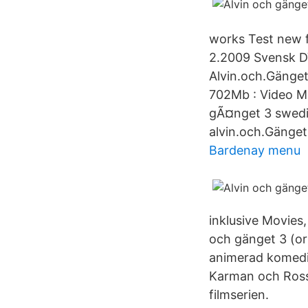
works Test new 
2.2009 Svensk D
Alvin.och.Gänge
702Mb : Video Mo
gÃ¤nget 3 swedi
alvin.och.Gänge
Bardenay menu
inklusive Movies
och gänget 3 (or
animerad komedif
Karman och Ross 
filmserien.