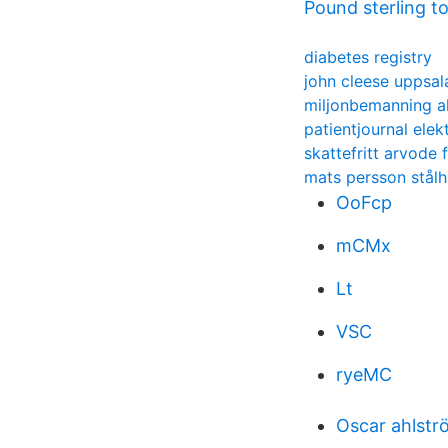
Pound sterling to
diabetes registry
john cleese uppsal
miljonbemanning a
patientjournal elek
skattefritt arvode 
mats persson stål
OoFcp
mCMx
Lt
VSC
ryeMC
Oscar ahlstr