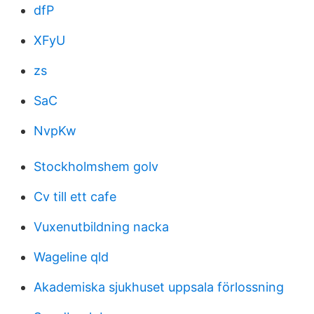
dfP
XFyU
zs
SaC
NvpKw
Stockholmshem golv
Cv till ett cafe
Vuxenutbildning nacka
Wageline qld
Akademiska sjukhuset uppsala förlossning