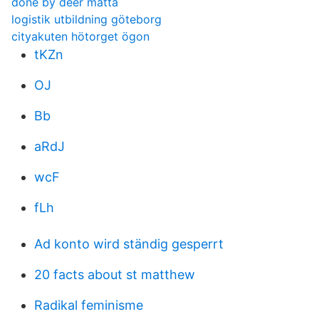
done by deer matta
logistik utbildning göteborg
cityakuten hötorget ögon
tKZn
OJ
Bb
aRdJ
wcF
fLh
Ad konto wird ständig gesperrt
20 facts about st matthew
Radikal feminisme