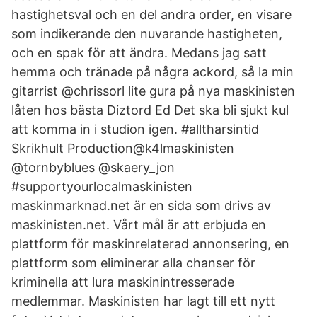
hastighetsval och en del andra order, en visare
som indikerande den nuvarande hastigheten,
och en spak för att ändra. Medans jag satt
hemma och tränade på några ackord, så la min
gitarrist @chrissorl lite gura på nya maskinisten
låten hos bästa Diztord Ed Det ska bli sjukt kul
att komma in i studion igen. #alltharsintid
Skrikhult Production@k4lmaskinisten
@tornbyblues @skaery_jon
#supportyourlocalmaskinisten
maskinmarknad.net är en sida som drivs av
maskinisten.net. Vårt mål är att erbjuda en
plattform för maskinrelaterad annonsering, en
plattform som eliminerar alla chanser för
kriminella att lura maskinintresserade
medlemmar. Maskinisten har lagt till ett nytt