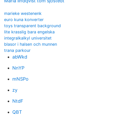
Maria lindqvist tom sjöstedt
marieke westenenk
euro kuna konverter
toys transparent background
lite krasslig bara engelska
integralkalkyl universitet
blasor i halsen och munnen
trana parkour
abWkd
NnYP
mNSPo
zy
NtdF
QBT