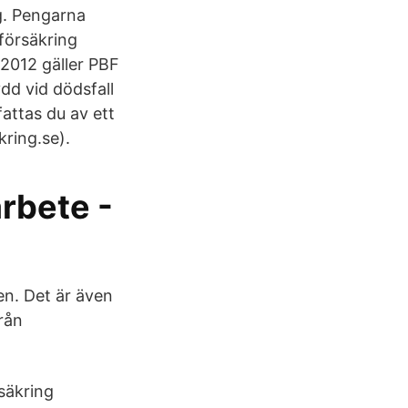
ng. Pengarna
försäkring
 2012 gäller PBF
dd vid dödsfall
attas du av ett
ring.se).
arbete -
en. Det är även
rån
säkring