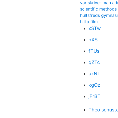
var skriver man ad
scientific methods
hultsfreds gymnas
hitta film
xSTw
nXS
fTUs
qZTc
uzNL
kgOz
jFrBT
Theo schust