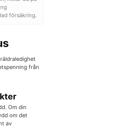
ing
lad försäkring.
us
räldraledighet
tetspenning från
ekter
add. Om din
skydd om det
nt av