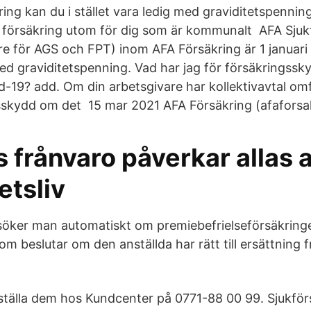
ring kan du i stället vara ledig med graviditetspenni
a försäkring utom för dig som är kommunalt AFA Sjuk
re för AGS och FPT) inom AFA Försäkring är 1 januari
ed graviditetspenning. Vad har jag för försäkringssky
d-19? add. Om din arbetsgivare har kollektivavtal omf
sskydd om det 15 mar 2021 AFA Försäkring (afaforsak
 frånvaro påverkar allas 
etsliv
söker man automatiskt om premiebefrielseförsäkring
m beslutar om den anställda har rätt till ersättning f
tälla dem hos Kundcenter på 0771-88 00 99. Sjukför