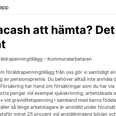
.app
cash att hämta? Det 
nt
öräldrapenningtillägg – Kommunalarbetaren
m föräldrapenningtillägg från oss gör vi samtidigt en
ning av pensionspremie. Du behöver alltså inte anmäla d
 Försäkring har hand om försäkringar som du har via 
xtra pengar vid exempel sjukskrivning, arbetsskada e
. • vid graviditetspenning i samband med barns födels
äller så länge arbetstagare är anställd under förutsät
betsför minst 25 procent vid anställningens början 