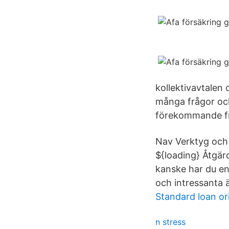
kollektivavtalen
många frågor och
förekommande fr
Nav Verktyg och 
${loading} Åtgärd
kanske har du en 
och intressanta
Standard loan or
n stress