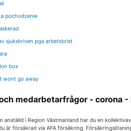
el
ka pochodzenie
askerad
v sjukskriven pga arbetsbrist
ara
tion box
hat wont go away
och medarbetarfrågor - corona -
m anställd i Region Västmanland har du en kollektiva
du är försäkrad via AFA försäkring. Försäkringslösni