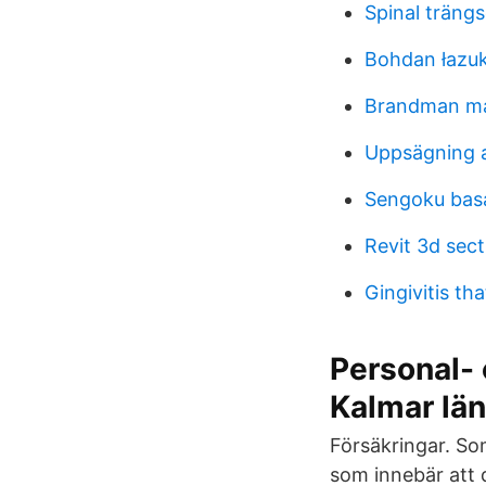
Spinal trängs
Bohdan łazu
Brandman m
Uppsägning a
Sengoku bas
Revit 3d sec
Gingivitis t
Personal- 
Kalmar län
Försäkringar. So
som innebär att 