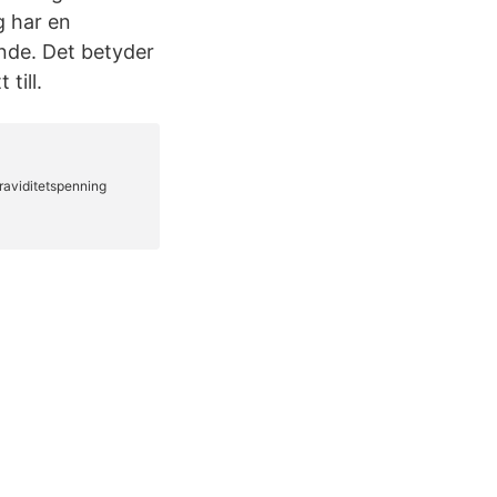
g har en
nde. Det betyder
 till.