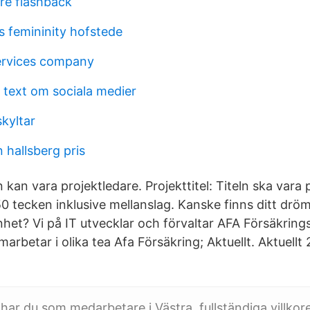
are flashback
s femininity hofstede
ervices company
 text om sociala medier
kyltar
 hallsberg pris
kan vara projektledare. Projekttitel: Titeln ska vara
0 tecken inklusive mellanslag. Kanske finns ditt drö
het? Vi på IT utvecklar och förvaltar AFA Försäkrings
arbetar i olika tea Afa Försäkring; Aktuellt. Aktuellt 
 har du som medarbetare i Västra fullständiga villkore