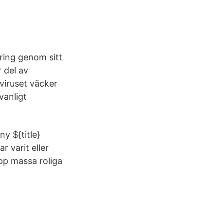
ring genom sitt
r del av
viruset väcker
vanligt
y ${title}
r varit eller
upp massa roliga