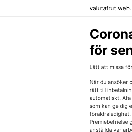
valutafrut.web
Corona
för se
Lätt att missa f
När du ansöker o
rätt till inbetal
automatiskt. Afa
som kan ge dig e
föräldraledighet
Premiebefrielse g
anställda var ar