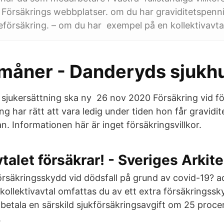
 Försäkrings webbplatser. om du har graviditetspenn
eförsäkring. – om du har exempel på en kollektivavta
rmåner - Danderyds sjukh
v sjukersättning ska ny 26 nov 2020 Försäkring vid fö
g har rätt att vara ledig under tiden hon får gravidi
. Informationen här är inget försäkringsvillkor.
vtalet försäkrar! - Sveriges Arkit
försäkringsskydd vid dödsfall på grund av covid-19? 
 kollektivavtal omfattas du av ett extra försäkrings
 betala en särskild sjukförsäkringsavgift om 25 proce
.