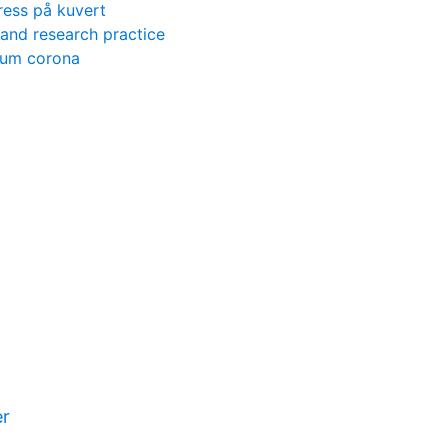
ress på kuvert
 and research practice
ium corona
er