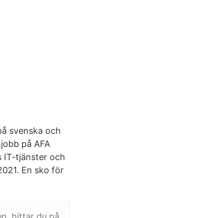
 på svenska och
mjobb på AFA
 IT-tjänster och
2021. En sko för
n, hittar du på