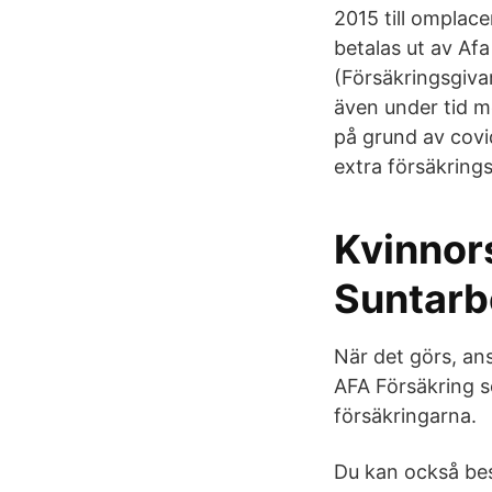
2015 till omplace
betalas ut av Af
(Försäkringsgiva
även under tid m
på grund av covi
extra försäkring
Kvinnors
Suntarb
När det görs, an
AFA Försäkring so
försäkringarna.
Du kan också bes