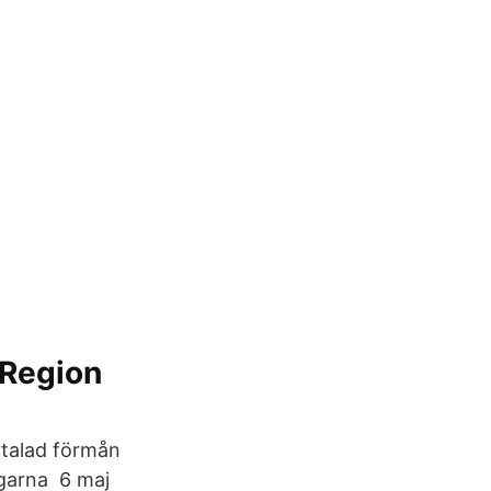
 Region
vtalad förmån
ngarna 6 maj