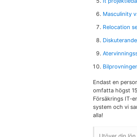
It projektled
Masculinity v
Relocation s
Diskuterande
Atervinningss
Bilprovningen
Endast en person 
omfatta högst 15
Försäkrings IT-en
system och vi sam
alla!
Utöver din lön